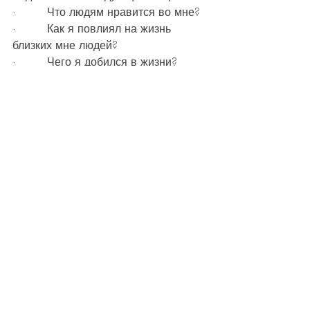
·         Что людям нравится во мне?
·         Как я повлиял на жизнь 
близких мне людей?
·         Чего я добился в жизни?
·         Что ваши ответы на 
предыдущие вопросы говорят о 
ваших ценностях?
И последнее. Есть ли в вашем 
новом списке ценностей ваше 
эмоциональное и физическое 
здоровье и если да, то на каком они 
месте? Если не на первом, то тут 
есть о чем поразмышлять.
А если нужна помощь с 
размышлениями о ценностях, их 
структурировании по приоритетам, 
нахождении и гармонизации 