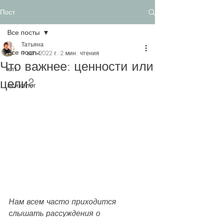
Пост
Все посты
Татьяна
Все посты
9 авг. 2022 г.
2 мин. чтения
Что важнее: ценности или
кпт
цели?
психолог
Нам всем часто приходится 
слышать рассуждения о 