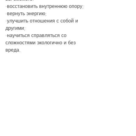
·восстановить внутреннюю опору;
·вернуть энергию;
·улучшить отношения с собой и 
другими;
·научиться справляться со 
сложностями экологично и без 
вреда.
Как выбрать своего 
психолога?
Психологическая помощь — это в 
первую очередь контакт. Важно, 
чтобы вы чувствовали доверие, 
безопасность и принятие.
Обратите внимание на: