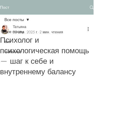
Пост
Все посты
Татьяна
Все посты
22 апр. 2025 г.
2 мин. чтения
Психолог и
кпт
психологическая помощь
психолог
— шаг к себе и
внутреннему балансу